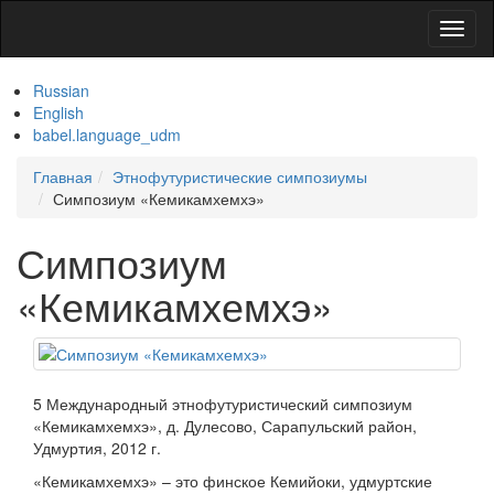
Toggl
naviga
Russian
English
babel.language_udm
Главная
Этнофутуристические симпозиумы
Симпозиум «Кемикамхемхэ»
Симпозиум
«Кемикамхемхэ»
5 Международный этнофутуристический симпозиум
«Кемикамхемхэ», д. Дулесово, Сарапульский район,
Удмуртия, 2012 г.
«Кемикамхемхэ» – это финское Кемийоки, удмуртские