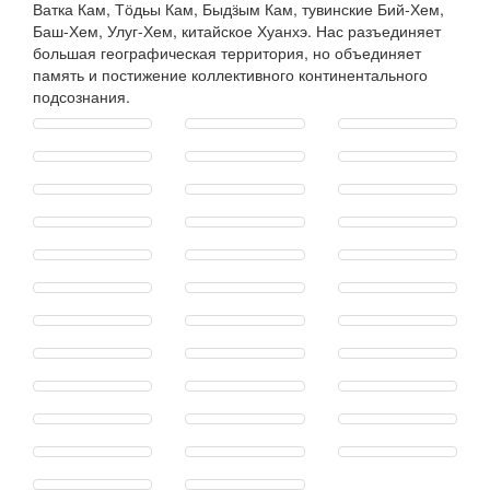
Ватка Кам, Тӧдьы Кам, Быдӟым Кам, тувинские Бий-Хем,
Баш-Хем, Улуг-Хем, китайское Хуанхэ. Нас разъединяет
большая географическая территория, но объединяет
память и постижение коллективного континентального
подсознания.